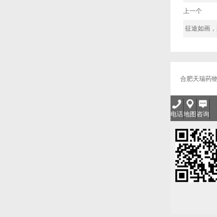
上一个
征途如画，
合肥天瑞药
电话
地图
咨询