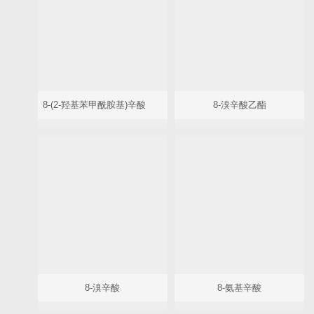
8-(2-羟基苯甲酰胺基)辛酸钠（SNAC）及其中间体
8-溴辛酸乙酯
8-溴辛酸
8-氨基辛酸