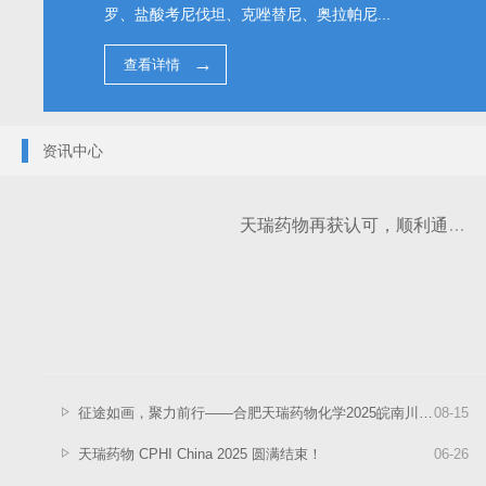
罗、盐酸考尼伐坦、克唑替尼、奥拉帕尼...
查看详情
资讯中心
天瑞药物再获认可，顺利通过山东齐鲁药业集团有限公司现场审计工作
征途如画，聚力前行——合肥天瑞药物化学2025皖南川藏线团建之旅圆满收官
08
-
15
天瑞药物 CPHI China 2025 圆满结束！
06
-
26