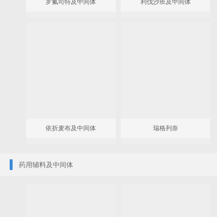
罗氟司特及中间体
利伐沙班及中间体
依折麦布及中间体
瑞格列奈
药用辅料及中间体