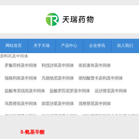
网站首页
关于天瑞
产品中心
企业资讯
加入我们
原料药及中间体
罗氟司特及中间体
利伐沙班及中间体
依折麦布及中间体
瑞格列奈及中间体
凡德他尼及中间体
琥珀酸普卡必利及中间体
盐酸考尼伐坦及中间体
盐酸罗匹尼罗及中间体
达沙替尼及中间体
马西替坦及中间体
加雷沙星及中间体
克唑替尼及中间体
奥拉帕尼及中间体
地法米司特及中间体
特泊替尼盐酸盐水合物及中间体
Tanimilast及中间体
Foscarbidopa及foslevodopa
8-氨基辛酸
药用辅料及中间体