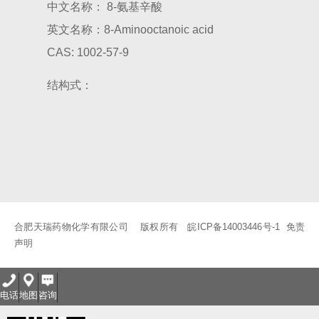
中文名称： 8-氨基辛酸
8-(2-羟基苯甲酰胺基)辛酸钠（SNAC）及其中间体
8-溴辛酸乙酯
英文名称：8-Aminooctanoic acid
8-溴辛酸
8-氨基辛酸
8-溴辛酸甲酯
6-溴己酸
7-溴庚酸乙酯
CAS: 1002-57-9
9-十七醇
玻尿酸
结构式：
合肥天瑞药物化学有限公司 版权所有
皖ICP备14003446号-1
免责
声明
电话
地图
咨询