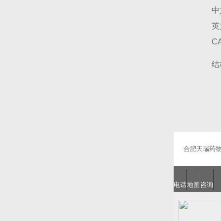
中
英
CA
结
合肥天瑞药
电话
地图
咨询