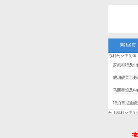
网站首页
原料药及中间体
罗氟司特及中
琥珀酸普卡必
马西替坦及中
特泊替尼盐酸
药用辅料及中间
8-(2-羟基
地
6-溴己酸
7