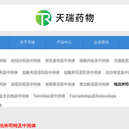
关于天瑞
产品中心
企业资讯
间体
利伐沙班及中间体
依折麦布及中间体
瑞格列奈及中间体
凡德他尼
利及中间体
盐酸考尼伐坦及中间体
盐酸罗匹尼罗及中间体
达沙替尼及中
间体
加雷沙星及中间体
克唑替尼及中间体
奥拉帕尼及中间体
地法米司
盐水合物及中间体
Tanimilast及中间体
Foscarbidopa及foslevodopa
体
苯甲酰胺基)辛酸钠（SNAC）及其中间体
8-溴辛酸乙酯
8-溴辛酸
8-氨基辛酸
法米司特及中间体
-溴庚酸乙酯
9-十七醇
玻尿酸