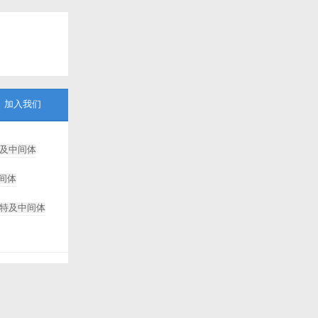
加入我们
及中间体
间体
特及中间体
8-溴辛酸甲酯