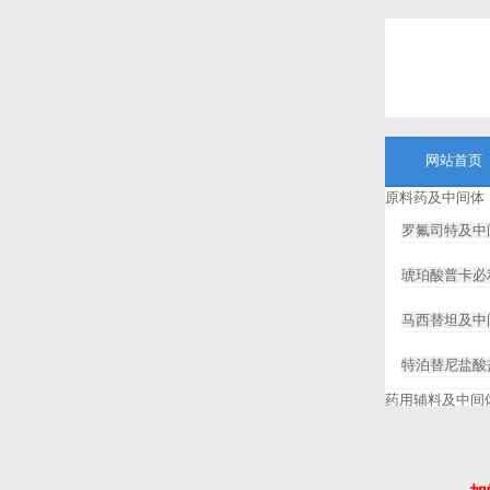
网站首页
原料药及中间体
罗氟司特及中
琥珀酸普卡必
马西替坦及中
特泊替尼盐酸
药用辅料及中间
8-(2-羟基
6-溴己酸
7