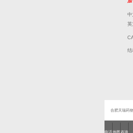
加
中
英
CA
结
合肥天瑞药
电话
地图
咨询