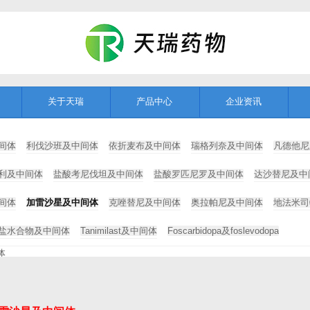
关于天瑞
产品中心
企业资讯
间体
利伐沙班及中间体
依折麦布及中间体
瑞格列奈及中间体
凡德他尼
利及中间体
盐酸考尼伐坦及中间体
盐酸罗匹尼罗及中间体
达沙替尼及中
间体
加雷沙星及中间体
克唑替尼及中间体
奥拉帕尼及中间体
地法米司
盐水合物及中间体
Tanimilast及中间体
Foscarbidopa及foslevodopa
体
苯甲酰胺基)辛酸钠（SNAC）及其中间体
8-溴辛酸乙酯
8-溴辛酸
8-氨基辛酸
-溴庚酸乙酯
9-十七醇
玻尿酸